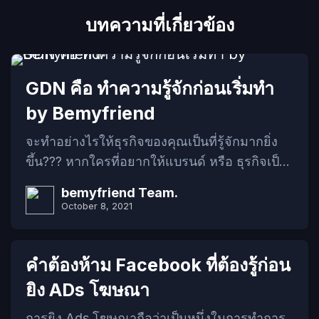
บทความที่เกี่ยวข้อง
GDN คือ ทำความรู้จักก่อนเริ่มทำ
by Bemyfriend
จะทำอย่างไรให้ธุรกิจของคุณเป็นที่รู้จักมากยิ่ง
ขึ้น??? หากใครที่อยากให้แบรนด์ หรือ ธุรกิจเป็น
ที่รู้จัก วันนี้ทาง Bemyfriend ของเราจะมาแนะนำ
bemyfriend Team.
อีกหนึ่งรูปแบบการทำการตลาดออนไลน์ ที่จะ
October 8, 2021
ทำให้คนเห็นเรา รู้จักเรามากขึ้นกว่าเดิม หลาย
คนอาจจะเคยเห็นการตลาดรูปแบบนี้มาแล้วบ้าง
แต่อาจจะไม่รู้ว่าการตลาดแบบนี้คือการตลาด
คําต้องห้าม Facebook ที่ต้องรู้ก่อน
แบบ GDN ซึ่งถือว่าเป็นอีกหนึ่งรูปแบบการตลาด
ยิง ADs โฆษณา
จากทาง Google ที่มีความน่าสนใจ ทำให้เข้าถึง
การยิง Ads โฆษณาถือว่าเป็นหนึ่งในการทำการ