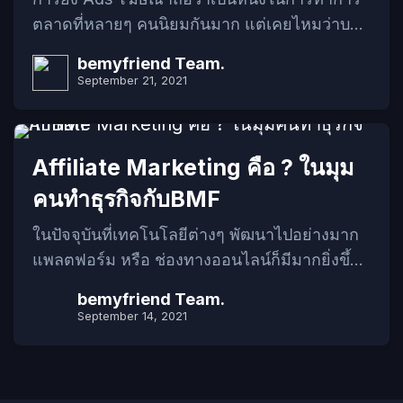
กลุ่มเป้าหมายได้กว้างขึ้น และ อาจจะทำให้ได้
ตลาดที่หลายๆ คนนิยมกันมาก แต่เคยไหมว่าบาง
กลุ่มเป้าหมายใหม่ๆ มาเป็นลูกค้าในอนาคตได้อีก
ครั้งก็ยิงโฆษณาไปแล้วแต่ก็โดนลบ หรือ บางครั้ง
ด้วย หากใครที่มีความสนใจ อยากจะรู้เรื่องราว
bemyfriend Team.
หนักๆ หน่อยเพจร้านค้าก็ปลิวไปซะงั้นๆ ทำไมถึง
จะทำความรู้จักว่าเจ้า GDN คือ อะไรกันแน่? จะ
September 21, 2021
เป็นอย่างงั้น??? การยิง Ads โฆษณาก็จะมีข้อจำ
ช่วยให้เราเป็นที่รู้จักได้อย่างไร ไปอ่านใน
กัดหลายๆ อย่างหนึ่งในนั้นก็คือ คําต้องห้าม
บทความกันเลย!!! Highlight GDN ที่ต้องรู้!!!
Facebook ที่ห้ามมีอยู่ในโฆษณา เป็นเหมือนกฎ
GDN คืออะไร??? การแสดงผลของ GDN เป็น
Affiliate Marketing คือ ? ในมุม
ข้อบังคับของทางเฟสบุ๊คที่เราต้องปฏิบัติตาม
แบบไหน? เราจะได้อะไรจากการทำ GDN? รูป
คนทำธุรกิจกับBMF
(Policy Facebook) คำต้องห้ามต่างๆ ก็จะมีด้วย
แบบค่าใช้จ่ายมีแบบไหนบ้าง? รูปแบบ GDN มี
กันหลายหมวดหมู่ตามประเภทของสินค้า และ
อะไรบ้าง พร้อมขนาดที่เหมาะสม? GDN คือ
ในปัจจุบันที่เทคโนโลยีต่างๆ พัฒนาไปอย่างมาก
บริการที่เราจะยิงโฆษณา บทความนี้ทาง BMF
อะไร??? อย่างที่เราได้บอกไปในตอนต้นแล้วว่า
แพลตฟอร์ม หรือ ช่องทางออนไลน์ก็มีมากยิ่งขึ้น
เลยจะมาแนะนำคำต้องห้ามที่ห้ามใช้ในธุรกิจ!!!
GDN หรือ Google display network […]
เพราะอย่างนั้นเราเลยจะพาคุณมารู้จักกับอีกหนึ่ง
bemyfriend Team.
จะมีคำไหนบ้างไปอ่านในบทความเลย
รูปแบบการทำการตลาด ที่จะช่วยให้ธุรกิจของ
September 14, 2021
Highlight คำต้องห้าม ที่ต้องรู้!!! รูปแบบของการ
คุณเติบโตได้อย่างรวดเร็วกับแนวทางการทำการ
ตรวจจับของ Facebook? คำต้องห้าม
ตลาดที่ชื่อว่า Affiliate Marketing คือ เทคนิคการ
Facebookในแต่ละธุรกิจ รูปแบบของการ
ทำการตลาดที่ใครหลายๆ คนอาจจะยังไม่คุ้นชื่อ
ตรวจจับ คำต้องห้าม Facebook ทางเฟสบุ๊คจะมี