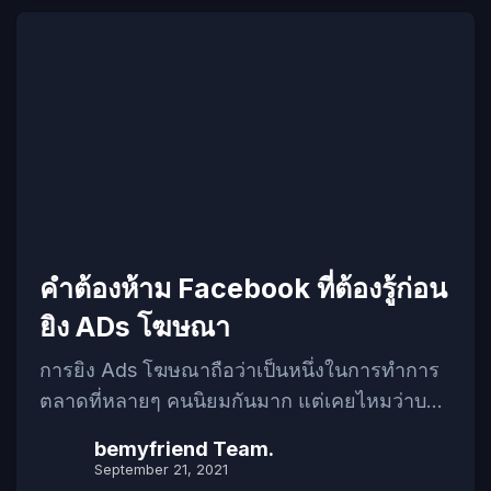
คนอาจจะเคยเห็นการตลาดรูปแบบนี้มาแล้วบ้าง
แต่อาจจะไม่รู้ว่าการตลาดแบบนี้คือการตลาด
แบบ GDN ซึ่งถือว่าเป็นอีกหนึ่งรูปแบบการตลาด
จากทาง Google ที่มีความน่าสนใจ ทำให้เข้าถึง
กลุ่มเป้าหมายได้กว้างขึ้น และ อาจจะทำให้ได้
กลุ่มเป้าหมายใหม่ๆ มาเป็นลูกค้าในอนาคตได้อีก
ด้วย หากใครที่มีความสนใจ อยากจะรู้เรื่องราว
จะทำความรู้จักว่าเจ้า GDN คือ อะไรกันแน่? จะ
ช่วยให้เราเป็นที่รู้จักได้อย่างไร ไปอ่านใน
คําต้องห้าม Facebook ที่ต้องรู้ก่อน
บทความกันเลย!!! Highlight GDN ที่ต้องรู้!!!
GDN คืออะไร??? การแสดงผลของ GDN เป็น
ยิง ADs โฆษณา
แบบไหน? เราจะได้อะไรจากการทำ GDN? รูป
การยิง Ads โฆษณาถือว่าเป็นหนึ่งในการทำการ
แบบค่าใช้จ่ายมีแบบไหนบ้าง? รูปแบบ GDN มี
ตลาดที่หลายๆ คนนิยมกันมาก แต่เคยไหมว่าบาง
อะไรบ้าง พร้อมขนาดที่เหมาะสม? GDN คือ
ครั้งก็ยิงโฆษณาไปแล้วแต่ก็โดนลบ หรือ บางครั้ง
อะไร??? อย่างที่เราได้บอกไปในตอนต้นแล้วว่า
bemyfriend Team.
หนักๆ หน่อยเพจร้านค้าก็ปลิวไปซะงั้นๆ ทำไมถึง
September 21, 2021
GDN หรือ Google display network […]