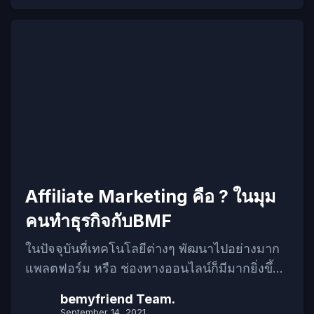
เป็นอย่างงั้น??? การยิง Ads โฆษณาก็จะมีข้อจำ
กัดหลายๆ อย่างหนึ่งในนั้นก็คือ คําต้องห้าม
Facebook ที่ห้ามมีอยู่ในโฆษณา เป็นเหมือนกฎ
ข้อบังคับของทางเฟสบุ๊คที่เราต้องปฏิบัติตาม
(Policy Facebook) คำต้องห้ามต่างๆ ก็จะมีด้วย
กันหลายหมวดหมู่ตามประเภทของสินค้า และ
บริการที่เราจะยิงโฆษณา บทความนี้ทาง BMF
เลยจะมาแนะนำคำต้องห้ามที่ห้ามใช้ในธุรกิจ!!!
จะมีคำไหนบ้างไปอ่านในบทความเลย
Highlight คำต้องห้าม ที่ต้องรู้!!! รูปแบบของการ
Affiliate Marketing คือ ? ในมุม
ตรวจจับของ Facebook? คำต้องห้าม
Facebookในแต่ละธุรกิจ รูปแบบของการ
คนทำธุรกิจกับBMF
ตรวจจับ คำต้องห้าม Facebook ทางเฟสบุ๊คจะมี
ในปัจจุบันที่เทคโนโลยีต่างๆ พัฒนาไปอย่างมาก
ระบบอัลกอริทึมในการตรวจจับคำอยู่ ทำให้หาก
แพลตฟอร์ม หรือ ช่องทางออนไลน์ก็มีมากยิ่งขึ้น
คุณมีคำต้องห้ามอยู่ในโฆษณาที่คุณจะทำการยิง
เพราะอย่างนั้นเราเลยจะพาคุณมารู้จักกับอีกหนึ่ง
Ads แล้วล่ะก็ทางเฟสบุ๊คจะรู้ทันที ก่อนที่เราจะไป
bemyfriend Team.
รูปแบบการทำการตลาด ที่จะช่วยให้ธุรกิจของ
September 14, 2021